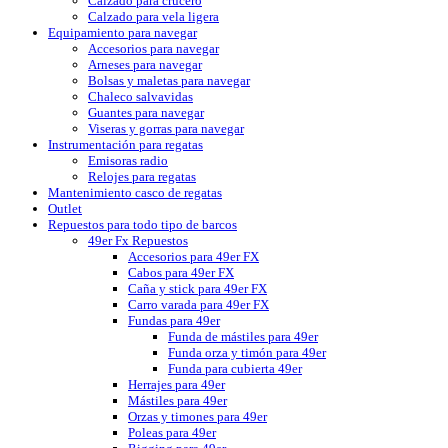
Calzado para crucero
Calzado para vela ligera
Equipamiento para navegar
Accesorios para navegar
Arneses para navegar
Bolsas y maletas para navegar
Chaleco salvavidas
Guantes para navegar
Viseras y gorras para navegar
Instrumentación para regatas
Emisoras radio
Relojes para regatas
Mantenimiento casco de regatas
Outlet
Repuestos para todo tipo de barcos
49er Fx Repuestos
Accesorios para 49er FX
Cabos para 49er FX
Caña y stick para 49er FX
Carro varada para 49er FX
Fundas para 49er
Funda de mástiles para 49er
Funda orza y timón para 49er
Funda para cubierta 49er
Herrajes para 49er
Mástiles para 49er
Orzas y timones para 49er
Poleas para 49er