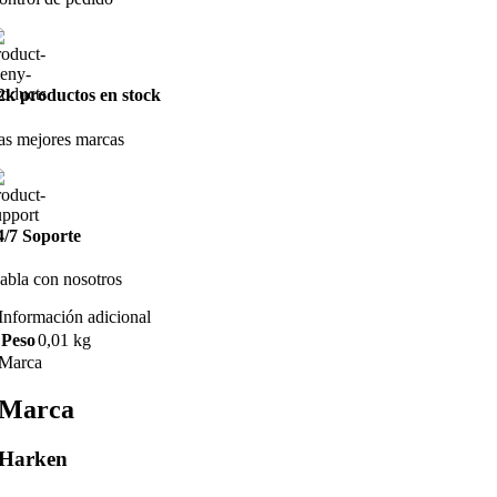
2k productos en stock
as mejores marcas
4/7 Soporte
abla con nosotros
Información adicional
Peso
0,01 kg
Marca
Marca
Harken