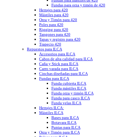
Fundas para mástiles de 420
Fundas para orza y timón de 420
Herrajes para 420
Mástiles para 420
Orza y Timón para 420
Poles para 420
Rigging para 420
Tangones para 420
Tapas y registro para 420
Trapecio 420
Repuestos para ILCA
Accesorios para ILCA
Cabos de alta calidad para ILCA
Caña y Stick para ILCA
Carro varada para ILCA
Cinchas diseñadas para ILCA
Fundas para ILCA
Funda cubierta ILCA
Funda mástiles ILCA
Funda orza y timón ILCA
Funda para casco ILCA
Funda velas ILCA
Herrajes ILCA:
Mástiles ILCA
Bases para ILCA
Botavara ILCA
Puntas para ILCA
Orza y Timón para ILCA