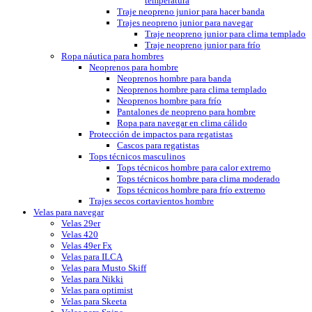
temperatura
Traje neopreno junior para hacer banda
Trajes neopreno junior para navegar
Traje neopreno junior para clima templado
Traje neopreno junior para frío
Ropa náutica para hombres
Neoprenos para hombre
Neoprenos hombre para banda
Neoprenos hombre para clima templado
Neoprenos hombre para frío
Pantalones de neopreno para hombre
Ropa para navegar en clima cálido
Protección de impactos para regatistas
Cascos para regatistas
Tops técnicos masculinos
Tops técnicos hombre para calor extremo
Tops técnicos hombre para clima moderado
Tops técnicos hombre para frío extremo
Trajes secos cortavientos hombre
Velas para navegar
Velas 29er
Velas 420
Velas 49er Fx
Velas para ILCA
Velas para Musto Skiff
Velas para Nikki
Velas para optimist
Velas para Skeeta