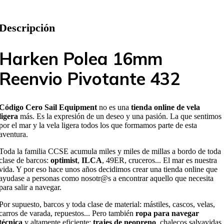
Descripción
Harken Polea 16mm
Reenvio Pivotante 432
Código Cero Sail Equipment
no es una
tienda online de vela
ligera
más. Es la expresión de un deseo y una pasión. La que sentimos
por el mar y la vela ligera todos los que formamos parte de esta
aventura.
Toda la familia CCSE acumula miles y miles de millas a bordo de toda
clase de barcos:
optimist
,
ILCA
, 49ER, cruceros... El mar es nuestra
vida. Y por eso hace unos años decidimos crear una tienda online que
ayudase a personas como nosotr@s a encontrar aquello que necesita
para salir a navegar.
Por supuesto, barcos y toda clase de material: mástiles, cascos, velas,
carros de varada, repuestos... Pero también
ropa para navegar
técnica
y altamente eficiente:
trajes de neopreno
, chalecos salvavidas,