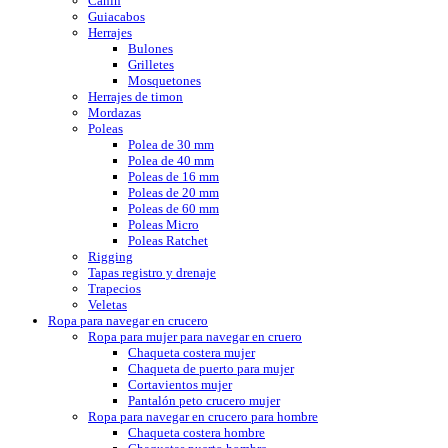
Cañín
Guiacabos
Herrajes
Bulones
Grilletes
Mosquetones
Herrajes de timon
Mordazas
Poleas
Polea de 30 mm
Polea de 40 mm
Poleas de 16 mm
Poleas de 20 mm
Poleas de 60 mm
Poleas Micro
Poleas Ratchet
Rigging
Tapas registro y drenaje
Trapecios
Veletas
Ropa para navegar en crucero
Ropa para mujer para navegar en cruero
Chaqueta costera mujer
Chaqueta de puerto para mujer
Cortavientos mujer
Pantalón peto crucero mujer
Ropa para navegar en crucero para hombre
Chaqueta costera hombre