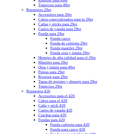
Rigging para 49er
Trapecios para 49er
Repuestos 29er
Accesorios para 29er
Cabos especializados para tu 29er
Cañas y sticks para 29er
Carros de varada para 29er
Funda para 29er
Funda casco
Funda de cubierta 29er
Funda mastiles 29er
Funda orza y timón 29er
Herrajes de alta calidad para el 29er
Mástiles para 29er
Orza y timón para 49er
Poleas para 29er
Rigging para 29er
Tapas de registro y drenaje para 29er
Trapecios 29er
Repuestos 420
Accesorios para el 420
Cabos para el 420
Caña y stick 420
Carros de varada 420
Cinchas para 420
Fundas para 420
Funda cubierta para 420
Funda para casco 420