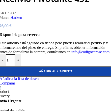
SKU:
432
Marca:
Harken
26,00
€
Disponible para reserva
Este artículo está agotado en tienda pero puedes realizar el pedido y te
informaremos del plazo de entrega. Si prefieres obtener información
antes de formalizar la compra, contáctanos en
info@codigocerose.com
.
Harken Polea 16mm Reenvio Pivotante 432 cantidad
-
+
AÑADIR AL CARRITO
Añadir a la lista de deseos
Comparar
nvío Urgente
ontrol de pedido