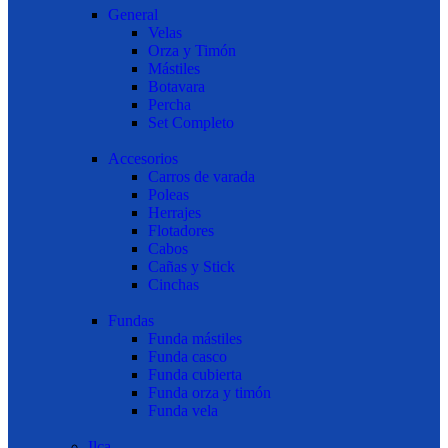
General
Velas
Orza y Timón
Mástiles
Botavara
Percha
Set Completo
Accesorios
Carros de varada
Poleas
Herrajes
Flotadores
Cabos
Cañas y Stick
Cinchas
Fundas
Funda mástiles
Funda casco
Funda cubierta
Funda orza y timón
Funda vela
Ilca