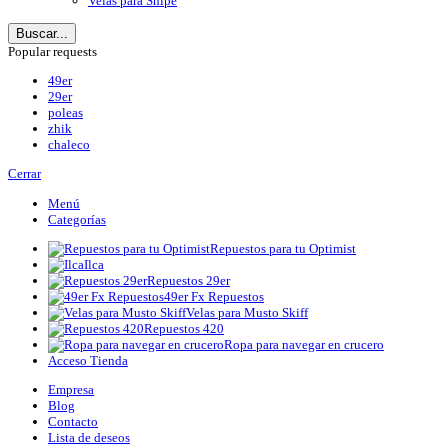
Velas para Snipe
Buscar...
Popular requests
49er
29er
poleas
zhik
chaleco
Cerrar
Menú
Categorías
Repuestos para tu Optimist
Ilca
Repuestos 29er
49er Fx Repuestos
Velas para Musto Skiff
Repuestos 420
Ropa para navegar en crucero
Acceso Tienda
Empresa
Blog
Contacto
Lista de deseos