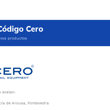
Código Cero
evos productos
 avalan.
rcía de Arousa, Pontevedra