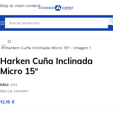
Skip to main content
Inicio
/
Repuestos para tu barco
/
Mordazas
Clic para ampliar
Harken Cuña Inclinada
Micro 15º
SKU:
294
Marca:
Harken
12,15
€