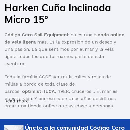
Harken Cuña Inclinada
Micro 15º
Código Cero Sail Equipment
no es una
tienda online
de vela ligera
más. Es la expresión de un deseo y
una pasión. La que sentimos por el mar y la vela
ligera todos los que formamos parte de esta
aventura.
Toda la familia CCSE acumula miles y miles de
millas a bordo de toda clase de
barcos:
optimist
,
ILCA
, 49ER, cruceros... El mar es
nuestra vida. Y por eso hace unos años decidimos
Read more
crear una tienda online que ayudase a personas
como nosotr@s a encontrar aquello que necesita
para salir a navegar.
Únete a la comunidad Código Cero