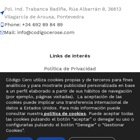
Pol. Ind. Trabanca Badiña, Rúa Albarrán 8, 36613
Vilagarcía de Arousa, Pontevedra
Phone: +34 692 89 84 89
Mail: info@codigocerose.com
Links de interés
Política de Privacidad
Aviso Legal
Código Cero utiliza cookies propias y de terceros para fines
Política de Cookies
analíticos y para mostrarle publicidad personalizada en base
a un perfil elaborado a partir de sus hábitos de navegación
(por ejemplo, páginas visitadas). La aceptación de las
cookies puede implicar una transferencia internacional de
© Código Cero Sail Equipment
datos a Estados Unidos. Para más información puede
consultar nuestra
política de cookies
. Puede aceptar todas
las cookies pulsando el botón “aceptar” o denegar su uso o
configurarlas pulsando el botón “Denegar” o “Gestionar
Optiparts
Cookies”.
Funda
Hay
palos y
existencias