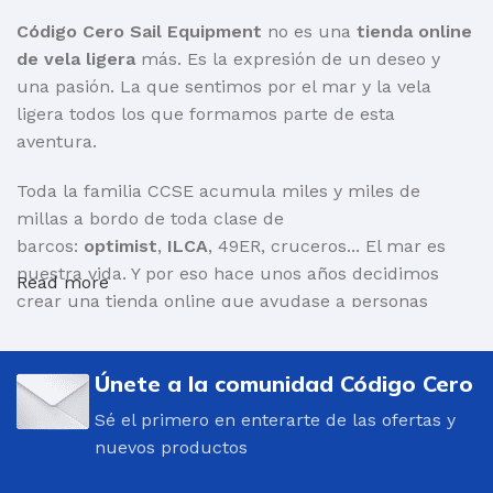
Código Cero Sail Equipment
no es una
tienda online
de vela ligera
más. Es la expresión de un deseo y
una pasión. La que sentimos por el mar y la vela
ligera todos los que formamos parte de esta
aventura.
Toda la familia CCSE acumula miles y miles de
millas a bordo de toda clase de
barcos:
optimist
,
ILCA
, 49ER, cruceros... El mar es
nuestra vida. Y por eso hace unos años decidimos
Read more
crear una tienda online que ayudase a personas
como nosotr@s a encontrar aquello que necesita
para salir a navegar.
Únete a la comunidad Código Cero
Por supuesto, barcos y toda clase de material:
Sé el primero en enterarte de las ofertas y
mástiles, cascos, velas, carros de varada, repuestos...
nuevos productos
Pero también
ropa para navegar técnica
y altamente
eficiente:
trajes de neopreno
, chalecos salvavidas,