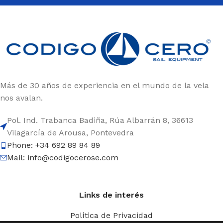
cortavientos, botas, guantes, cascos, mochilas... Una
oferta variada, de calidad y adaptada a todos los
públicos: profesionales, aficionados.
Una
tienda online especializada en el mundo de la
vela ligera
impulsada por personas como tú.
Amantes de las regatas y del trabajo en equipo.
Más de 30 años de experiencia en el mundo de la vela
nos avalan.
¡BIENVENIDO A BORDO!
Pol. Ind. Trabanca Badiña, Rúa Albarrán 8, 36613
Vilagarcía de Arousa, Pontevedra
Phone: +34 692 89 84 89
Mail: info@codigocerose.com
Links de interés
Política de Privacidad