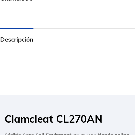
Descripción
Clamcleat CL270AN
Código Cero Sail Equipment
no es una
tienda online