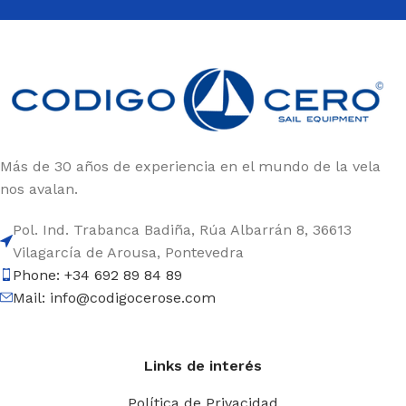
oferta variada, de calidad y adaptada a todos los
públicos: profesionales, aficionados.
Una
tienda online especializada en el mundo de la
vela ligera
impulsada por personas como tú.
Amantes de las regatas y del trabajo en equipo.
¡BIENVENIDO A BORDO!
Más de 30 años de experiencia en el mundo de la vela
nos avalan.
Pol. Ind. Trabanca Badiña, Rúa Albarrán 8, 36613
Vilagarcía de Arousa, Pontevedra
Phone: +34 692 89 84 89
Mail: info@codigocerose.com
Links de interés
Política de Privacidad