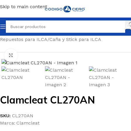
Skip to main content
Inicio
/
Repuestos para todo tipo de barcos
/
Repuestos para ILCA
/
Caña y Stick para ILCA
Clic para ampliar
Clamcleat CL270AN
SKU:
CL270AN
Marca:
Clamcleat