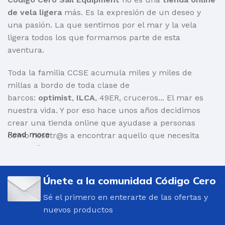
de vela ligera
más. Es la expresión de un deseo y
una pasión. La que sentimos por el mar y la vela
ligera todos los que formamos parte de esta
aventura.
Toda la familia CCSE acumula miles y miles de
millas a bordo de toda clase de
barcos:
optimist
,
ILCA
, 49ER, cruceros... El mar es
nuestra vida. Y por eso hace unos años decidimos
crear una tienda online que ayudase a personas
Read more
como nosotr@s a encontrar aquello que necesita
para salir a navegar.
Por supuesto, barcos y toda clase de material:
Únete a la comunidad Código Cero
mástiles, cascos, velas, carros de varada, repuestos...
Pero también
ropa para navegar técnica
y altamente
Sé el primero en enterarte de las ofertas y
eficiente:
trajes de neopreno
, chalecos salvavidas,
nuevos productos
cortavientos, botas, guantes, cascos, mochilas... Una