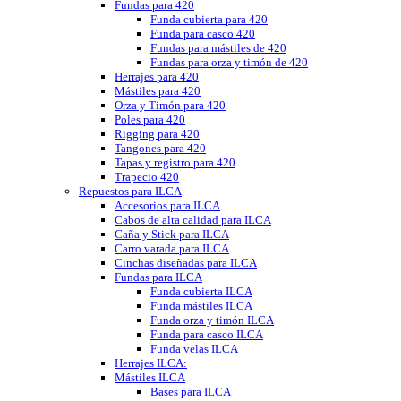
Fundas para 420
Funda cubierta para 420
Funda para casco 420
Fundas para mástiles de 420
Fundas para orza y timón de 420
Herrajes para 420
Mástiles para 420
Orza y Timón para 420
Poles para 420
Rigging para 420
Tangones para 420
Tapas y registro para 420
Trapecio 420
Repuestos para ILCA
Accesorios para ILCA
Cabos de alta calidad para ILCA
Caña y Stick para ILCA
Carro varada para ILCA
Cinchas diseñadas para ILCA
Fundas para ILCA
Funda cubierta ILCA
Funda mástiles ILCA
Funda orza y timón ILCA
Funda para casco ILCA
Funda velas ILCA
Herrajes ILCA:
Mástiles ILCA
Bases para ILCA