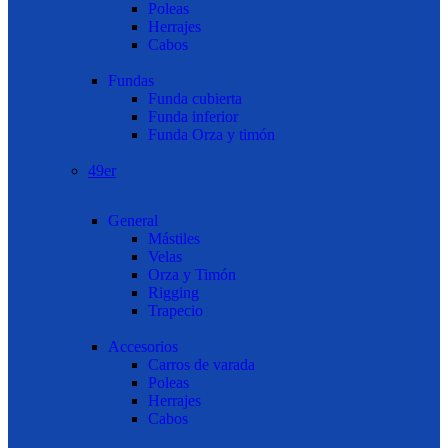
Poleas
Herrajes
Cabos
Fundas
Funda cubierta
Funda inferior
Funda Orza y timón
49er
General
Mástiles
Velas
Orza y Timón
Rigging
Trapecio
Accesorios
Carros de varada
Poleas
Herrajes
Cabos