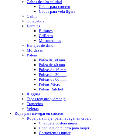
Cabos de alta calidad
Cabos para crucero
Cabos para vela ligera
Cañín
Guiacabos
Herrajes
Bulones
Grilletes
Mosquetones
Herrajes de timon
Mordazas
Poleas
Polea de 30 mm
Polea de 40 mm
Poleas de 16 mm
Poleas de 20 mm
Poleas de 60 mm
Poleas Micro
Poleas Ratchet
Rigging
Tapas registro y drenaje
Trapecios
Veletas
Ropa para navegar en crucero
Ropa para mujer para navegar en cruero
Chaqueta costera mujer
Chaqueta de puerto para mujer
Cortavientos mujer