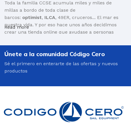
Toda la familia CCSE acumula miles y miles de
millas a bordo de toda clase de
barcos:
optimist
,
ILCA
, 49ER, cruceros... El mar es
nuestra vida. Y por eso hace unos años decidimos
Read more
crear una tienda online que ayudase a personas
como nosotr@s a encontrar aquello que necesita
para salir a navegar.
Únete a la comunidad Código Cero
Por supuesto, barcos y toda clase de material:
Sé el primero en enterarte de las ofertas y nuevos
mástiles, cascos, velas, carros de varada, repuestos...
productos
Pero también
ropa para navegar técnica
y altamente
eficiente:
trajes de neopreno
, chalecos salvavidas,
cortavientos, botas, guantes, cascos, mochilas... Una
oferta variada, de calidad y adaptada a todos los
públicos: profesionales, aficionados.
Una
tienda online especializada en el mundo de la
vela ligera
impulsada por personas como tú.