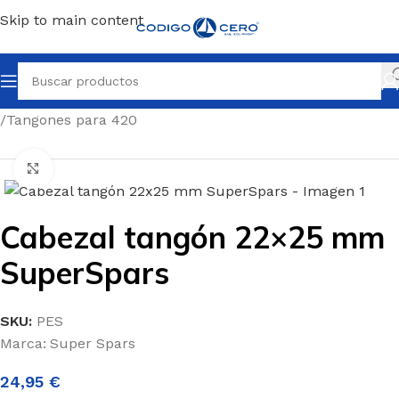
Skip to main content
Inicio
/
Repuestos para todo tipo de barcos
/
Repuestos 420
/
Tangones para 420
Clic para ampliar
Cabezal tangón 22×25 mm
SuperSpars
SKU:
PES
Marca:
Super Spars
24,95
€