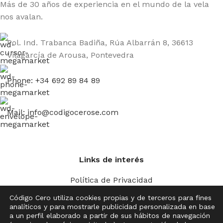
Amantes de las regatas y del trabajo en equipo.
Más de 30 años de experiencia en el mundo de la vela
nos avalan.
¡BIENVENIDO A BORDO!
Pol. Ind. Trabanca Badiña, Rúa Albarrán 8, 36613
Vilagarcía de Arousa, Pontevedra
Phone: +34 692 89 84 89
Mail: info@codigocerose.com
Links de interés
Política de Privacidad
Aviso Legal
Código Cero utiliza cookies propias y de terceros para fines
Política de Cookies
analíticos y para mostrarle publicidad personalizada en base
a un perfil elaborado a partir de sus hábitos de navegación