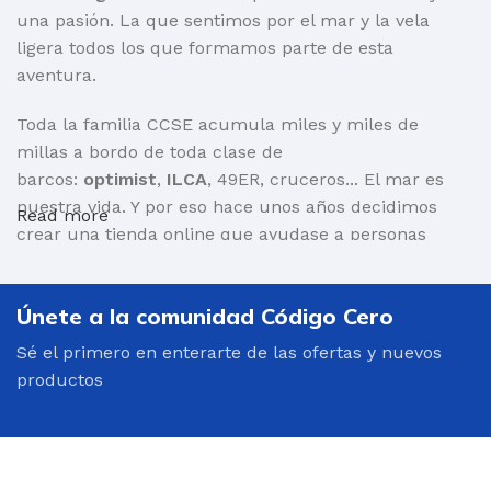
una pasión. La que sentimos por el mar y la vela
ligera todos los que formamos parte de esta
aventura.
Toda la familia CCSE acumula miles y miles de
millas a bordo de toda clase de
barcos:
optimist
,
ILCA
, 49ER, cruceros... El mar es
nuestra vida. Y por eso hace unos años decidimos
Read more
crear una tienda online que ayudase a personas
como nosotr@s a encontrar aquello que necesita
para salir a navegar.
Únete a la comunidad Código Cero
Por supuesto, barcos y toda clase de material:
Sé el primero en enterarte de las ofertas y nuevos
mástiles, cascos, velas, carros de varada, repuestos...
productos
Pero también
ropa para navegar técnica
y altamente
eficiente:
trajes de neopreno
, chalecos salvavidas,
cortavientos, botas, guantes, cascos, mochilas... Una
oferta variada, de calidad y adaptada a todos los