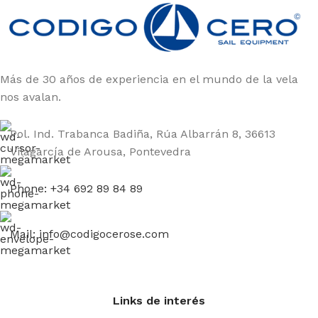
públicos: profesionales, aficionados.
Una
tienda online especializada en el mundo de la
vela ligera
impulsada por personas como tú.
Amantes de las regatas y del trabajo en equipo.
Más de 30 años de experiencia en el mundo de la vela
nos avalan.
¡BIENVENIDO A BORDO!
Pol. Ind. Trabanca Badiña, Rúa Albarrán 8, 36613
Vilagarcía de Arousa, Pontevedra
Phone: +34 692 89 84 89
Mail: info@codigocerose.com
Links de interés