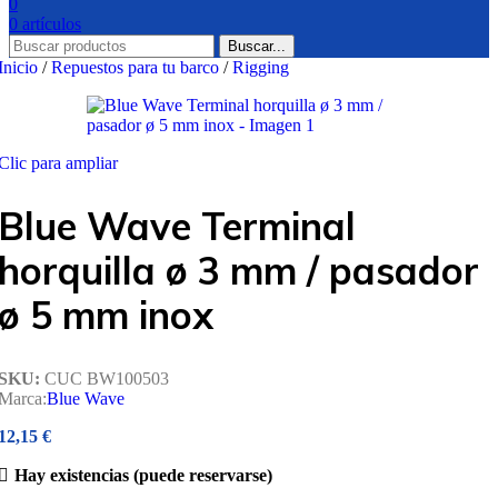
0
0
artículos
Buscar...
Inicio
/
Repuestos para tu barco
/
Rigging
Clic para ampliar
Blue Wave Terminal
horquilla ø 3 mm / pasador
ø 5 mm inox
SKU:
CUC BW100503
Marca:
Blue Wave
12,15
€
Hay existencias (puede reservarse)