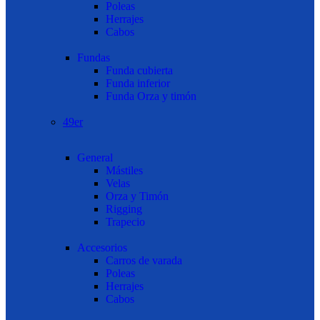
Poleas
Herrajes
Cabos
Fundas
Funda cubierta
Funda inferior
Funda Orza y timón
49er
General
Mástiles
Velas
Orza y Timón
Rigging
Trapecio
Accesorios
Carros de varada
Poleas
Herrajes
Cabos