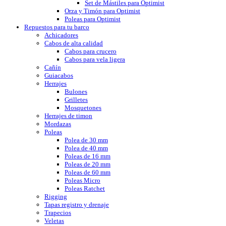
Set de Mástiles para Optimist
Orza y Timón para Optimist
Poleas para Optimist
Repuestos para tu barco
Achicadores
Cabos de alta calidad
Cabos para crucero
Cabos para vela ligera
Cañín
Guiacabos
Herrajes
Bulones
Grilletes
Mosquetones
Herrajes de timon
Mordazas
Poleas
Polea de 30 mm
Polea de 40 mm
Poleas de 16 mm
Poleas de 20 mm
Poleas de 60 mm
Poleas Micro
Poleas Ratchet
Rigging
Tapas registro y drenaje
Trapecios
Veletas