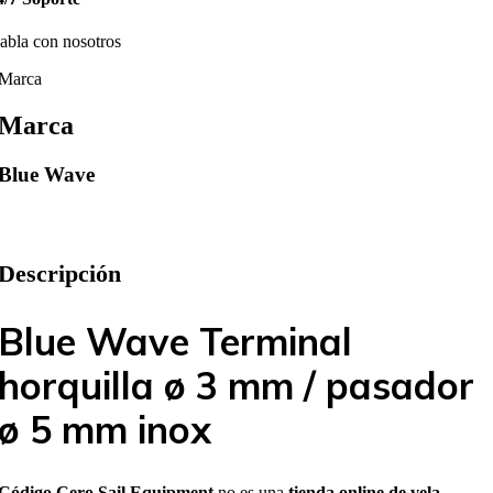
abla con nosotros
Marca
Marca
Blue Wave
Descripción
Blue Wave Terminal
horquilla ø 3 mm / pasador
ø 5 mm inox
Código Cero Sail Equipment
no es una
tienda online de vela