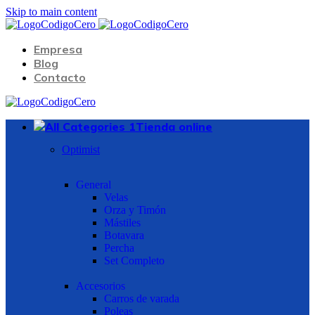
Skip to main content
Empresa
Blog
Contacto
Tienda online
Optimist
General
Velas
Orza y Timón
Mástiles
Botavara
Percha
Set Completo
Accesorios
Carros de varada
Poleas