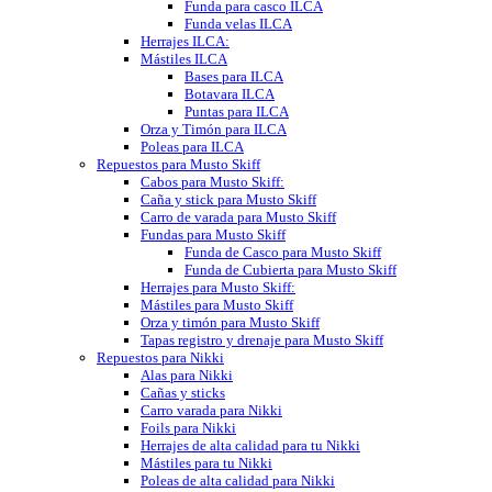
Funda para casco ILCA
Funda velas ILCA
Herrajes ILCA:
Mástiles ILCA
Bases para ILCA
Botavara ILCA
Puntas para ILCA
Orza y Timón para ILCA
Poleas para ILCA
Repuestos para Musto Skiff
Cabos para Musto Skiff:
Caña y stick para Musto Skiff
Carro de varada para Musto Skiff
Fundas para Musto Skiff
Funda de Casco para Musto Skiff
Funda de Cubierta para Musto Skiff
Herrajes para Musto Skiff:
Mástiles para Musto Skiff
Orza y timón para Musto Skiff
Tapas registro y drenaje para Musto Skiff
Repuestos para Nikki
Alas para Nikki
Cañas y sticks
Carro varada para Nikki
Foils para Nikki
Herrajes de alta calidad para tu Nikki
Mástiles para tu Nikki
Poleas de alta calidad para Nikki