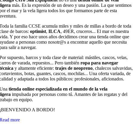
ligera
más. Es la expresión de un deseo y una pasión. La que sentimos
por el mar y la vela ligera todos los que formamos parte de esta
aventura.
Toda la familia CCSE acumula miles y miles de millas a bordo de toda
clase de barcos:
optimist
,
ILCA
, 49ER, cruceros... El mar es nuestra
vida. Y por eso hace unos años decidimos crear una tienda online que
ayudase a personas como nosotr@s a encontrar aquello que necesita
para salir a navegar.
Por supuesto, barcos y toda clase de material: mástiles, cascos, velas,
carros de varada, repuestos... Pero también
ropa para navegar
técnica
y altamente eficiente:
trajes de neopreno
, chalecos salvavidas,
cortavientos, botas, guantes, cascos, mochilas... Una oferta variada, de
calidad y adaptada a todos los públicos: profesionales, aficionados.
Una
tienda online especializada en el mundo de la vela
ligera
impulsada por personas como tú. Amantes de las regatas y del
trabajo en equipo.
¡BIENVENIDO A BORDO!
Read more