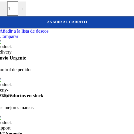
Blue Wave Terminal horquilla ø 3 mm / pasador ø 5 mm inox cantidad
-
+
AÑADIR AL CARRITO
Añadir a la lista de deseos
Comparar
nvío Urgente
ontrol de pedido
2k productos en stock
as mejores marcas
4/7 Soporte