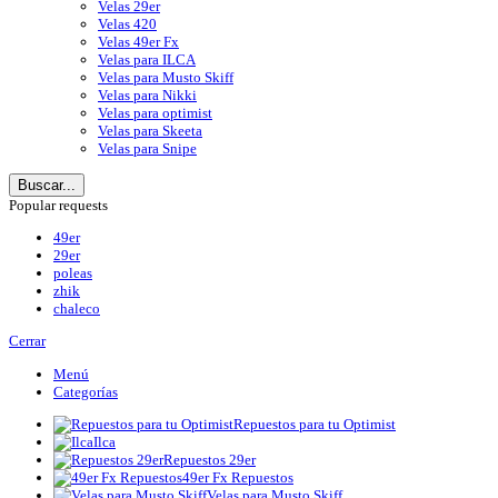
Velas 29er
Velas 420
Velas 49er Fx
Velas para ILCA
Velas para Musto Skiff
Velas para Nikki
Velas para optimist
Velas para Skeeta
Velas para Snipe
Buscar...
Popular requests
49er
29er
poleas
zhik
chaleco
Cerrar
Menú
Categorías
Repuestos para tu Optimist
Ilca
Repuestos 29er
49er Fx Repuestos
Velas para Musto Skiff