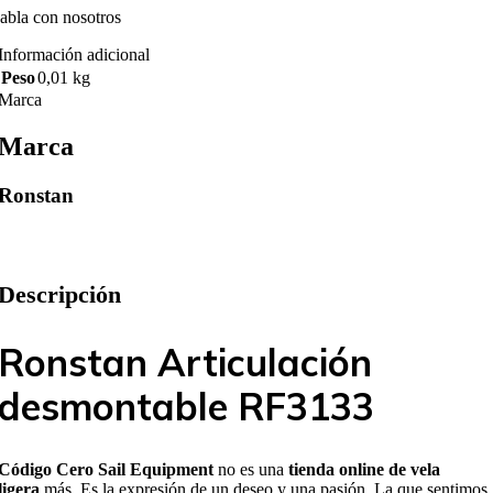
abla con nosotros
Información adicional
Peso
0,01 kg
Marca
Marca
Ronstan
Descripción
Ronstan Articulación
desmontable RF3133
Código Cero Sail Equipment
no es una
tienda online de vela
ligera
más. Es la expresión de un deseo y una pasión. La que sentimos