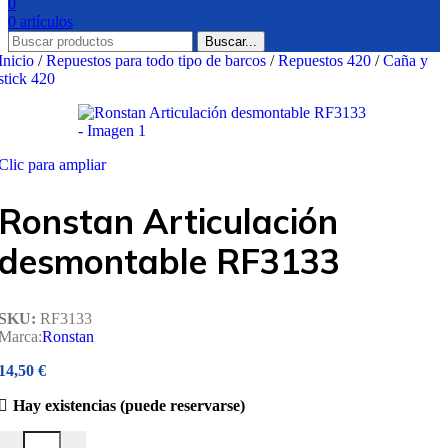
0
0
artículos
Buscar...
Inicio
/
Repuestos para todo tipo de barcos
/
Repuestos 420
/
Caña y
stick 420
Clic para ampliar
Ronstan Articulación
desmontable RF3133
SKU:
RF3133
Marca:
Ronstan
14,50
€
Hay existencias (puede reservarse)
Ronstan Articulación desmontable RF3133 cantidad