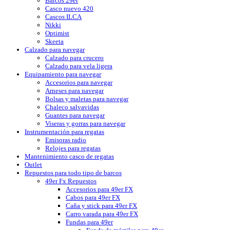
Barcos 29er
Casco nuevo 420
Cascos ILCA
Nikki
Optimist
Skeeta
Calzado para navegar
Calzado para crucero
Calzado para vela ligera
Equipamiento para navegar
Accesorios para navegar
Arneses para navegar
Bolsas y maletas para navegar
Chaleco salvavidas
Guantes para navegar
Viseras y gorras para navegar
Instrumentación para regatas
Emisoras radio
Relojes para regatas
Mantenimiento casco de regatas
Outlet
Repuestos para todo tipo de barcos
49er Fx Repuestos
Accesorios para 49er FX
Cabos para 49er FX
Caña y stick para 49er FX
Carro varada para 49er FX
Fundas para 49er