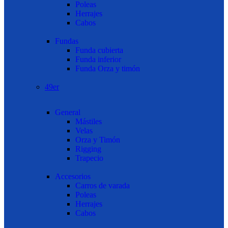
Poleas
Herrajes
Cabos
Fundas
Funda cubierta
Funda inferior
Funda Orza y timón
49er
General
Mástiles
Velas
Orza y Timón
Rigging
Trapecio
Accesorios
Carros de varada
Poleas
Herrajes
Cabos