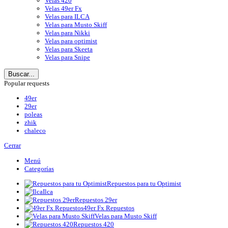
Velas 420
Velas 49er Fx
Velas para ILCA
Velas para Musto Skiff
Velas para Nikki
Velas para optimist
Velas para Skeeta
Velas para Snipe
Buscar...
Popular requests
49er
29er
poleas
zhik
chaleco
Cerrar
Menú
Categorías
Repuestos para tu Optimist
Ilca
Repuestos 29er
49er Fx Repuestos
Velas para Musto Skiff
Repuestos 420