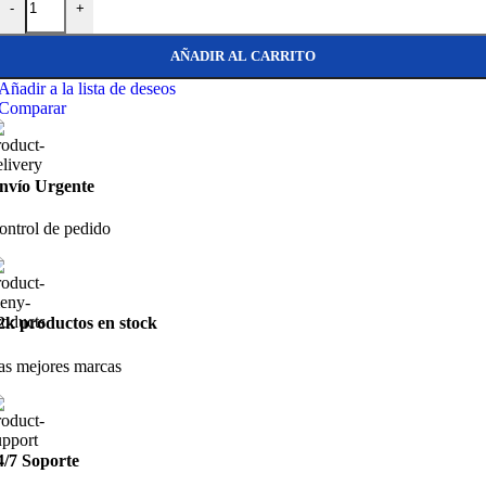
-
+
AÑADIR AL CARRITO
Añadir a la lista de deseos
Comparar
nvío Urgente
ontrol de pedido
2k productos en stock
as mejores marcas
4/7 Soporte