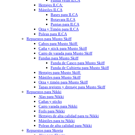
Funda velas ILCA
Herrajes ILCA:
Mástiles ILCA
Bases para ILCA
Botavara ILCA
Puntas para ILCA
Orza y Timón para ILCA
Poleas para ILCA
Repuestos para Musto Skiff
Cabos para Musto Skiff:
Caña y stick para Musto Skiff
Carro de varada para Musto Skiff
Fundas para Musto Skiff
Funda de Casco para Musto Skiff
Funda de Cubierta para Musto Skiff
Herrajes para Musto Skiff:
Mástiles para Musto Skiff
Orza y timón para Musto Skiff
Tapas registro y drenaje para Musto Skiff
Repuestos para Nikki
Alas para Nikki
Cañas y sticks
Carro varada para Nikki
Foils para Nikki
Herrajes de alta calidad para tu Nikki
Mástiles para tu Nikki
Poleas de alta calidad para Nikki
Repuestos para Skeeta