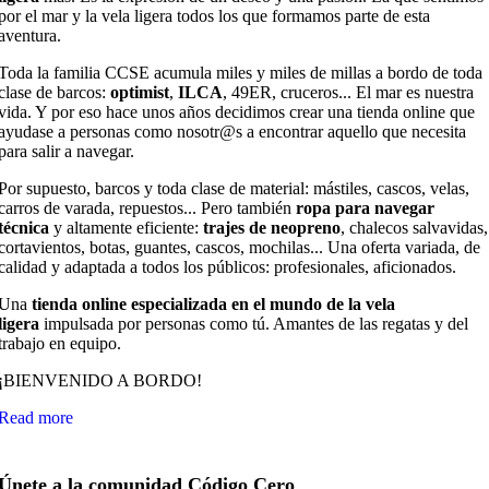
por el mar y la vela ligera todos los que formamos parte de esta
aventura.
Toda la familia CCSE acumula miles y miles de millas a bordo de toda
clase de barcos:
optimist
,
ILCA
, 49ER, cruceros... El mar es nuestra
vida. Y por eso hace unos años decidimos crear una tienda online que
ayudase a personas como nosotr@s a encontrar aquello que necesita
para salir a navegar.
Por supuesto, barcos y toda clase de material: mástiles, cascos, velas,
carros de varada, repuestos... Pero también
ropa para navegar
técnica
y altamente eficiente:
trajes de neopreno
, chalecos salvavidas,
cortavientos, botas, guantes, cascos, mochilas... Una oferta variada, de
calidad y adaptada a todos los públicos: profesionales, aficionados.
Una
tienda online especializada en el mundo de la vela
ligera
impulsada por personas como tú. Amantes de las regatas y del
trabajo en equipo.
¡BIENVENIDO A BORDO!
Read more
Únete a la comunidad Código Cero