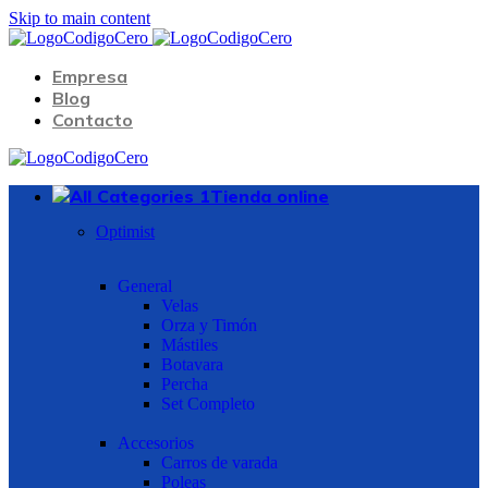
Skip to main content
Empresa
Blog
Contacto
Tienda online
Optimist
General
Velas
Orza y Timón
Mástiles
Botavara
Percha
Set Completo
Accesorios
Carros de varada
Poleas