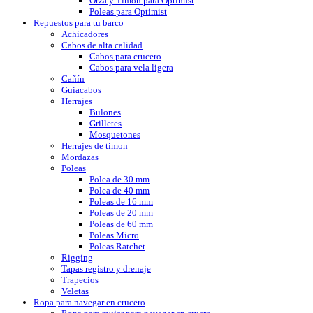
Orza y Timón para Optimist
Poleas para Optimist
Repuestos para tu barco
Achicadores
Cabos de alta calidad
Cabos para crucero
Cabos para vela ligera
Cañín
Guiacabos
Herrajes
Bulones
Grilletes
Mosquetones
Herrajes de timon
Mordazas
Poleas
Polea de 30 mm
Polea de 40 mm
Poleas de 16 mm
Poleas de 20 mm
Poleas de 60 mm
Poleas Micro
Poleas Ratchet
Rigging
Tapas registro y drenaje
Trapecios
Veletas
Ropa para navegar en crucero