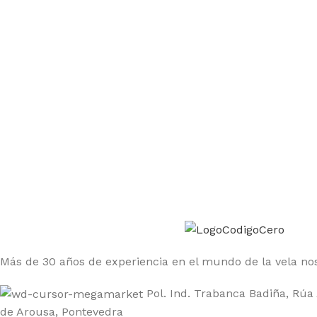
Únete a la comunidad Código Cero
Sé el primero en enterarte de las ofertas y nuevos produ
Más de 30 años de experiencia en el mundo de la vela nos
Pol. Ind. Trabanca Badiña, Rúa 
de Arousa, Pontevedra