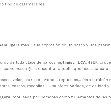
odo tipo de catamaranes.
vela ligera
más. Es la expresión de un deseo y una pasión. 
bordo de toda clase de barcos:
optimist
,
ILCA
, 49ER, cruce
s como nosotr@s a encontrar aquello que necesita para sa
cascos, velas, carros de varada, repuestos... Pero también
uantes, cascos, mochilas... Una oferta variada, de calidad y
ligera
impulsada por personas como tú. Amantes de las reg