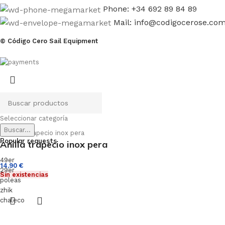
Phone: +34 692 89 84 89
Mail: info@codigocerose.co
© Código Cero Sail Equipment
Seleccionar categoría
Buscar...
Popular requests
Anilla trapecio inox pera
49er
14,90
€
29er
Sin existencias
poleas
zhik
chaleco