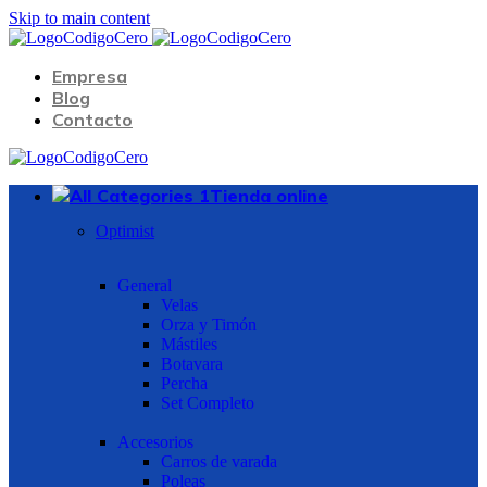
Skip to main content
Empresa
Blog
Contacto
Tienda online
Optimist
General
Velas
Orza y Timón
Mástiles
Botavara
Percha
Set Completo
Accesorios
Carros de varada
Poleas