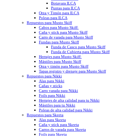
Botavara ILCA
Puntas para ILCA
Orza y Timón para ILCA
Poleas para ILCA
Repuestos para Musto Skiff
Cabos para Musto Skiff:
Caña y stick para Musto Skiff
Carro de varada para Musto Skiff
Fundas para Musto Skiff
Funda de Casco para Musto Skiff
Funda de Cubierta para Musto Skiff
Herrajes para Musto Skiff:
Mástiles para Musto Skiff
Orza y timón para Musto Skiff
Tapas registro y drenaje para Musto Skiff
Repuestos para Nikki
Alas para Nikki
Cañas y sticks
Carro varada para Nikki
Foils para Nikki
Herrajes de alta calidad para tu Nikki
Mástiles para tu Nikki
Poleas de alta calidad para Nikki
Repuestos para Skeeta
Alas para Skeeta
Caña y stick para Skeeta
Carros de varada para Skeeta
Foils para Skeeta