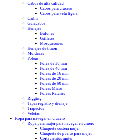
Cabos de alta calidad
Cabos para crucero
Cabos para vela ligera
Cañín
Guiacabos
Herrajes
Bulones
Grilletes
Mosquetones
Herrajes de timon
Mordazas
Poleas
Polea de 30 mm
Polea de 40 mm
Poleas de 16 mm
Poleas de 20 mm
Poleas de 60 mm
Poleas Micro
Poleas Ratchet
Rigging
Tapas registro y drenaje
Trapecios
Veletas
Ropa para navegar en crucero
Ropa para mujer para navegar en cruero
Chaqueta costera mujer
Chaqueta de puerto para mujer
Cortavientos mujer