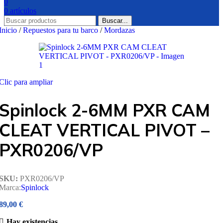
0
0
artículos
Buscar...
Inicio
/
Repuestos para tu barco
/
Mordazas
Clic para ampliar
Spinlock 2-6MM PXR CAM
CLEAT VERTICAL PIVOT –
PXR0206/VP
SKU:
PXR0206/VP
Marca:
Spinlock
89,00
€
Hay existencias