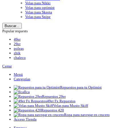
Velas para Nikki
Velas para optimist
Velas para Skeeta
Velas para Snipe
Buscar...
Popular requests
49er
29er
poleas
zhik
chaleco
Cerrar
Menú
Categorías
Repuestos para tu Optimist
Ilca
Repuestos 29er
49er Fx Repuestos
Velas para Musto Skiff
Repuestos 420
Ropa para navegar en crucero
Acceso Tienda
Empresa