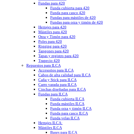
Fundas para 420
Funda cubierta para 420
Funda para casco 420
Fundas para mástiles de 420
Fundas para orza y timón de 420
Herrajes para 420
Mástiles para 420
Orza y Timón para 420
Poles para 420
Rigging para 420
Tangones para 420
Tapas y registro para 420
Trapecio 420
Repuestos para ILCA
Accesorios para ILCA
Cabos de alta calidad para ILCA
Caña y Stick para ILCA
Carro varada para ILCA
Cinchas diseñadas para ILCA
Fundas para ILCA
Funda cubierta ILCA
Funda mástiles ILCA
Funda orza y timón ILCA
Funda para casco ILCA
Funda velas ILCA
Herrajes ILCA:
Mástiles ILCA
Bases para ILCA