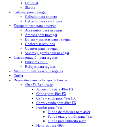
Optimist
Skeeta
Calzado para navegar
Calzado para crucero
Calzado para vela ligera
Equipamiento para navegar
Accesorios para navegar
Arneses para navegar
Bolsas y maletas para navegar
Chaleco salvavidas
Guantes para navegar
Viseras y gorras para navegar
Instrumentación para regatas
Emisoras radio
Relojes para regatas
Mantenimiento casco de regatas
Outlet
Repuestos para todo tipo de barcos
49er Fx Repuestos
Accesorios para 49er FX
Cabos para 49er FX
Caña y stick para 49er FX
Carro varada para 49er FX
Fundas para 49er
Funda de mástiles para 49er
Funda orza y timón para 49er
Funda para cubierta 49er
Herrajes para 49er