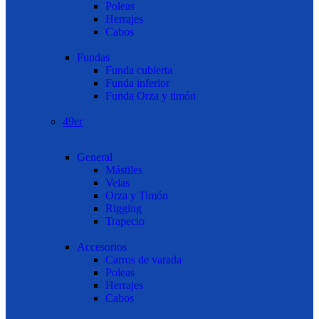
Poleas
Herrajes
Cabos
Fundas
Funda cubierta
Funda inferior
Funda Orza y timón
49er
General
Mástiles
Velas
Orza y Timón
Rigging
Trapecio
Accesorios
Carros de varada
Poleas
Herrajes
Cabos