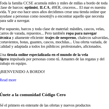
Toda la familia CCSE acumula miles y miles de millas a bordo de toda
clase de barcos:
optimist
,
ILCA
, 49ER, cruceros... El mar es nuestra
vida. Y por eso hace unos años decidimos crear una tienda online que
ayudase a personas como nosotr@s a encontrar aquello que necesita
para salir a navegar.
Por supuesto, barcos y toda clase de material: mástiles, cascos, velas,
carros de varada, repuestos... Pero también
ropa para navegar
técnica
y altamente eficiente:
trajes de neopreno
, chalecos salvavidas,
cortavientos, botas, guantes, cascos, mochilas... Una oferta variada, de
calidad y adaptada a todos los públicos: profesionales, aficionados.
Una
tienda online especializada en el mundo de la vela
ligera
impulsada por personas como tú. Amantes de las regatas y del
trabajo en equipo.
¡BIENVENIDO A BORDO!
Read more
Únete a la comunidad Código Cero
Sé el primero en enterarte de las ofertas y nuevos productos