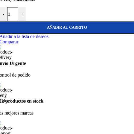
Spinlock 2-6MM PXR CAM CLEAT VERTICAL PIVOT - PXR0206/
-
+
AÑADIR AL CARRITO
Añadir a la lista de deseos
Comparar
nvío Urgente
ontrol de pedido
2k productos en stock
as mejores marcas