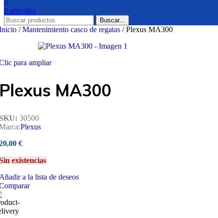
0
0
artículos
Buscar...
Inicio
/
Mantenimiento casco de regatas
/
Plexus MA300
Clic para ampliar
Plexus MA300
SKU:
30500
Marca:
Plexus
20,00
€
Sin existencias
Añadir a la lista de deseos
Comparar