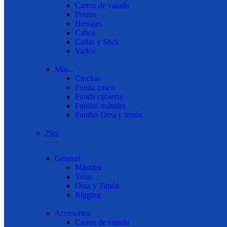
Carros de varada
Poleas
Herrajes
Cabos
Cañas y Stick
Varios
Más...
Cinchas
Funda casco
Funda cubierta
Fundas mástiles
Fundas Orza y timón
29er
General
Mástiles
Velas
Orza y Timón
Rigging
Accesorios
Carros de varada