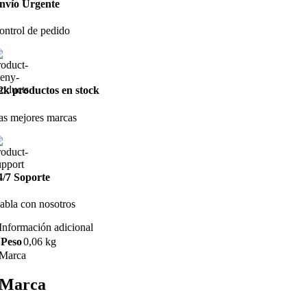
nvío Urgente
ontrol de pedido
2k productos en stock
as mejores marcas
4/7 Soporte
abla con nosotros
Información adicional
Peso
0,06 kg
Marca
Marca