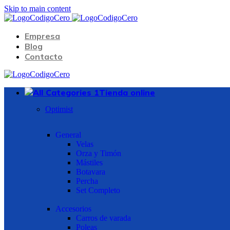
Skip to main content
Empresa
Blog
Contacto
Tienda online
Optimist
General
Velas
Orza y Timón
Mástiles
Botavara
Percha
Set Completo
Accesorios
Carros de varada
Poleas