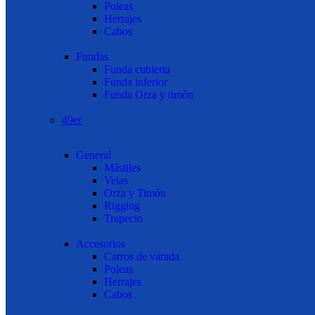
Poleas
Herrajes
Cabos
Fundas
Funda cubierta
Funda inferior
Funda Orza y timón
49er
General
Mástiles
Velas
Orza y Timón
Rigging
Trapecio
Accesorios
Carros de varada
Poleas
Herrajes
Cabos