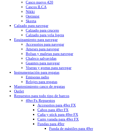
Casco nuevo 420
Cascos ILCA
Nikki
Optimist
Skeeta
Calzado para navegar
Calzado para crucero
Calzado para vela ligera
Equipamiento para navegar
Accesorios para navegar
Arneses para navegar
Bolsas y maletas para navegar
Chaleco salvavidas
Guantes para navegar
Viseras y gorras para navegar
Instrumentación para regatas
Emisoras radio
Relojes para regatas
Mantenimiento casco de regatas
Outlet
Repuestos para todo tipo de barcos
49er Fx Repuestos
Accesorios para 49er FX
Cabos para 49er FX
Caña y stick para 49er FX
Carro varada para 49er FX
Fundas para 49er
Funda de mástiles para 49er