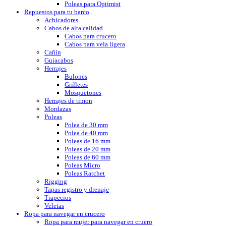
Poleas para Optimist
Repuestos para tu barco
Achicadores
Cabos de alta calidad
Cabos para crucero
Cabos para vela ligera
Cañín
Guiacabos
Herrajes
Bulones
Grilletes
Mosquetones
Herrajes de timon
Mordazas
Poleas
Polea de 30 mm
Polea de 40 mm
Poleas de 16 mm
Poleas de 20 mm
Poleas de 60 mm
Poleas Micro
Poleas Ratchet
Rigging
Tapas registro y drenaje
Trapecios
Veletas
Ropa para navegar en crucero
Ropa para mujer para navegar en cruero