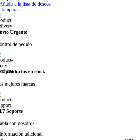
Añadir a la lista de deseos
Comparar
nvío Urgente
ontrol de pedido
2k productos en stock
as mejores marcas
4/7 Soporte
abla con nosotros
Información adicional