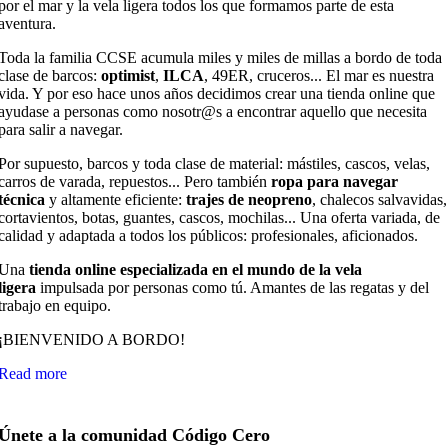
por el mar y la vela ligera todos los que formamos parte de esta
aventura.
Toda la familia CCSE acumula miles y miles de millas a bordo de toda
clase de barcos:
optimist
,
ILCA
, 49ER, cruceros... El mar es nuestra
vida. Y por eso hace unos años decidimos crear una tienda online que
ayudase a personas como nosotr@s a encontrar aquello que necesita
para salir a navegar.
Por supuesto, barcos y toda clase de material: mástiles, cascos, velas,
carros de varada, repuestos... Pero también
ropa para navegar
técnica
y altamente eficiente:
trajes de neopreno
, chalecos salvavidas,
cortavientos, botas, guantes, cascos, mochilas... Una oferta variada, de
calidad y adaptada a todos los públicos: profesionales, aficionados.
Una
tienda online especializada en el mundo de la vela
ligera
impulsada por personas como tú. Amantes de las regatas y del
trabajo en equipo.
¡BIENVENIDO A BORDO!
Read more
Únete a la comunidad Código Cero