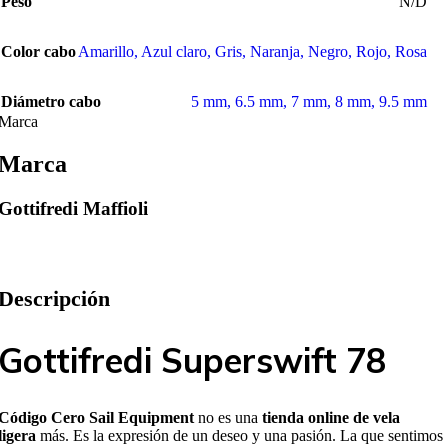
Peso
N/D
Color cabo
Amarillo
,
Azul claro
,
Gris
,
Naranja
,
Negro
,
Rojo
,
Rosa
Diámetro cabo
5 mm
,
6.5 mm
,
7 mm
,
8 mm
,
9.5 mm
Marca
Marca
Gottifredi Maffioli
Descripción
Gottifredi Superswift 78
Código Cero Sail Equipment
no es una
tienda online de vela
ligera
más. Es la expresión de un deseo y una pasión. La que sentimos