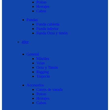
Poleas
Herrajes
Cabos
Fundas
Funda cubierta
Funda inferior
Funda Orza y timón
49er
General
Mástiles
Velas
Orza y Timón
Rigging
Trapecio
Accesorios
Carros de varada
Poleas
Herrajes
Cabos