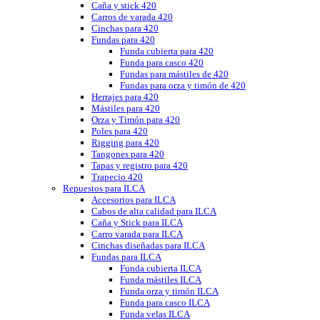
Caña y stick 420
Carros de varada 420
Cinchas para 420
Fundas para 420
Funda cubierta para 420
Funda para casco 420
Fundas para mástiles de 420
Fundas para orza y timón de 420
Herrajes para 420
Mástiles para 420
Orza y Timón para 420
Poles para 420
Rigging para 420
Tangones para 420
Tapas y registro para 420
Trapecio 420
Repuestos para ILCA
Accesorios para ILCA
Cabos de alta calidad para ILCA
Caña y Stick para ILCA
Carro varada para ILCA
Cinchas diseñadas para ILCA
Fundas para ILCA
Funda cubierta ILCA
Funda mástiles ILCA
Funda orza y timón ILCA
Funda para casco ILCA
Funda velas ILCA