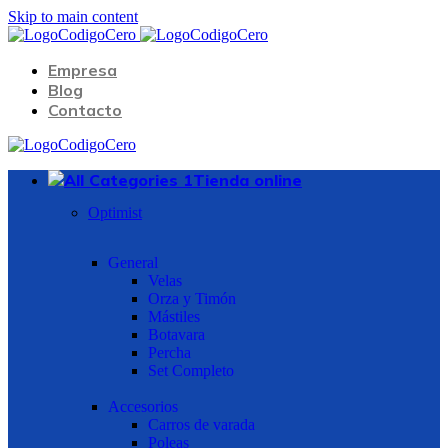
Skip to main content
Empresa
Blog
Contacto
Tienda online
Optimist
General
Velas
Orza y Timón
Mástiles
Botavara
Percha
Set Completo
Accesorios
Carros de varada
Poleas