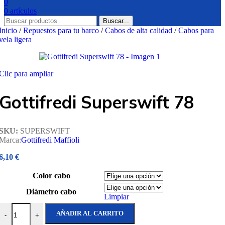
0
0
artículos
Buscar...
Inicio
/
Repuestos para tu barco
/
Cabos de alta calidad
/
Cabos para
vela ligera
Clic para ampliar
Gottifredi Superswift 78
SKU:
SUPERSWIFT
Marca:
Gottifredi Maffioli
6,10
€
Color cabo
Diámetro cabo
Limpiar
Gottifredi Superswift 78 cantidad
AÑADIR AL CARRITO
-
+