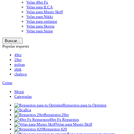
Velas 49er Fx
Velas para ILCA
Velas para Musto Skiff
Velas para Nikki
Velas para optimist
Velas para Skeeta
Velas para Snipe
Buscar...
Popular requests
49er
29er
poleas
zhik
chaleco
Cerrar
Menú
Categorías
Repuestos para tu Optimist
Ilca
Repuestos 29er
49er Fx Repuestos
Velas para Musto Skiff
Repuestos 420
Ropa para navegar en crucero