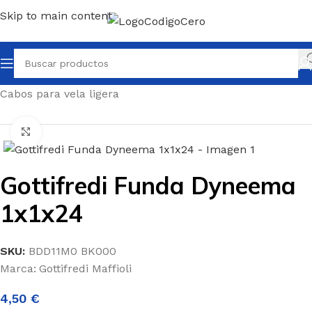
Skip to main content
Inicio
/
Repuestos para tu barco
/
Cabos de alta calidad
/
Cabos para vela ligera
Clic para ampliar
Gottifredi Funda Dyneema
1x1x24
SKU:
BDD11M0 BK000
Marca:
Gottifredi Maffioli
4,50
€