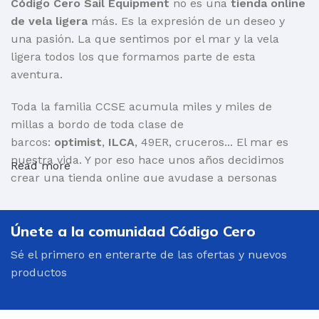
Código Cero Sail Equipment
no es una
tienda online
de vela ligera
más. Es la expresión de un deseo y
una pasión. La que sentimos por el mar y la vela
ligera todos los que formamos parte de esta
aventura.
Toda la familia CCSE acumula miles y miles de
millas a bordo de toda clase de
barcos:
optimist
,
ILCA
, 49ER, cruceros... El mar es
nuestra vida. Y por eso hace unos años decidimos
Read more
crear una tienda online que ayudase a personas
como nosotr@s a encontrar aquello que necesita
para salir a navegar.
Únete a la comunidad Código Cero
Por supuesto, barcos y toda clase de material:
Sé el primero en enterarte de las ofertas y nuevos
mástiles, cascos, velas, carros de varada, repuestos...
productos
Pero también
ropa para navegar técnica
y altamente
eficiente:
trajes de neopreno
, chalecos salvavidas,
cortavientos, botas, guantes, cascos, mochilas... Una