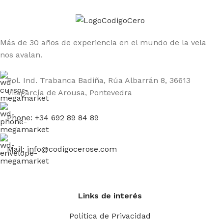
oferta variada, de calidad y adaptada a todos los
públicos: profesionales, aficionados.
Más de 30 años de experiencia en el mundo de la vela
Una
tienda online especializada en el mundo de la
nos avalan.
vela ligera
impulsada por personas como tú.
Amantes de las regatas y del trabajo en equipo.
Pol. Ind. Trabanca Badiña, Rúa Albarrán 8, 36613
¡BIENVENIDO A BORDO!
Vilagarcía de Arousa, Pontevedra
Phone: +34 692 89 84 89
Mail: info@codigocerose.com
Links de interés
Política de Privacidad